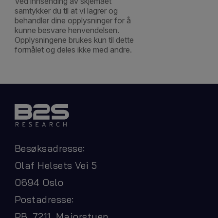
Ved innsending av skjemaet
samtykker du til at vi lagrer og
behandler dine opplysninger for å
kunne besvare henvendelsen.
Opplysningene brukes kun til dette
formålet og deles ikke med andre.
Besøksadresse:
Olaf Helsets Vei 5
0694 Oslo
Postadresse:
PB. 7211, Majorstuen