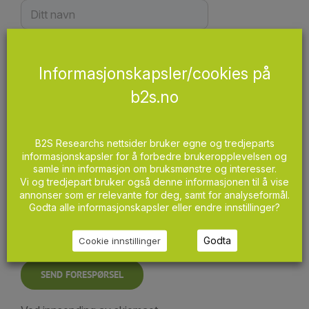
Din e-postadresse (obligatorisk)
Informasjonskapsler/cookies på
b2s.no
Melding
B2S Researchs nettsider bruker egne og tredjeparts
informasjonskapsler for å forbedre brukeropplevelsen og
samle inn informasjon om bruksmønstre og interesser.
Vi og tredjepart bruker også denne informasjonen til å vise
annonser som er relevante for deg, samt for analyseformål.
Godta alle informasjonskapsler eller endre innstillinger?
Godta
Cookie innstillinger